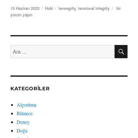
Yayın
Kategoriler
Etiketler
Tensegrity
10 Haziran 2023
Hobi
tensegrity
,
tensional integrity
bir
tarihi
için
yorum yapın
AR
Ara:
KATEGORILER
Algoritma
Bilmece
Deney
Doğa