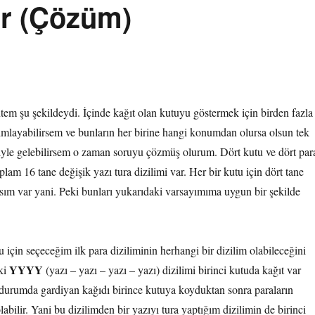
ar (Çözüm)
tem şu şekildeydi. İçinde kağıt olan kutuyu göstermek için birden fazla
anımlayabilirsem ve bunların her birine hangi konumdan olursa olsun tek
miyle gelebilirsem o zaman soruyu çözmüş olurum. Dört kutu ve dört par
oplam 16 tane değişik yazı tura dizilimi var. Her bir kutu için dört tane
sım var yani. Peki bunları yukarıdaki varsayımıma uygun bir şekilde
u için seçeceğim ilk para diziliminin herhangi bir dizilim olabileceğini
YYYY
ki
(yazı – yazı – yazı – yazı) dizilimi birinci kutuda kağıt var
durumda gardiyan kağıdı birince kutuya koyduktan sonra paraların
lir. Yani bu dizilimden bir yazıyı tura yaptığım dizilimin de birinci