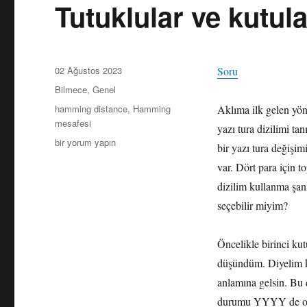
Tutuklular ve kutul
Yayın
02 Ağustos 2023
Soru
tarihi
Kategoriler
Bilmece
,
Genel
Etiketler
hamming distance
,
Hamming
Aklıma ilk gelen yön
mesafesi
yazı tura dizilimi t
Tutuklular
bir yorum yapın
bir yazı tura değişi
ve
var. Dört para için t
kutular
(Çözüm)
dizilim kullanma şan
için
seçebilir miyim?
Öncelikle birinci kut
düşündüm. Diyelim 
anlamına gelsin. Bu 
durumu YYYY de olabi