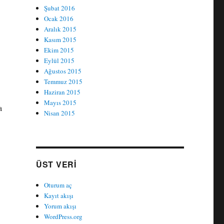
Şubat 2016
Ocak 2016
Aralık 2015
Kasım 2015
Ekim 2015
Eylül 2015
Ağustos 2015
Temmuz 2015
Haziran 2015
Mayıs 2015
a
Nisan 2015
ÜST VERI
Oturum aç
Kayıt akışı
Yorum akışı
WordPress.org