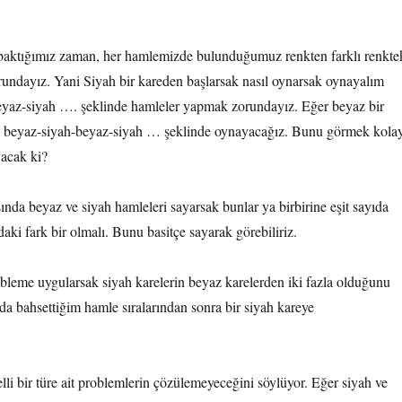
baktığımız zaman, her hamlemizde bulunduğumuz renkten farklı renkte
rundayız. Yani Siyah bir kareden başlarsak nasıl oynarsak oynayalım
eyaz-siyah …. şeklinde hamleler yapmak zorundayız. Eğer beyaz bir
a beyaz-siyah-beyaz-siyah … şeklinde oynayacağız. Bunu görmek kola
yacak ki?
ında beyaz ve siyah hamleleri sayarsak bunlar ya birbirine eşit sayıda
daki fark bir olmalı. Bunu basitçe sayarak görebiliriz.
leme uygularsak siyah karelerin beyaz karelerden iki fazla olduğunu
da bahsettiğim hamle sıralarından sonra bir siyah kareye
li bir türe ait problemlerin çözülemeyeceğini söylüyor. Eğer siyah ve