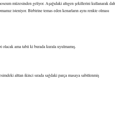
seum müzesinden geliyor. Aşağıdaki altıgen şekillerini kullanarak da
pmamız isteniyor. Birbirine temas eden kenarların aynı renkte olması
bi olacak ama tabii ki burada kurala uyulmamış.
esimdeki alttan ikinci sırada sağdaki parça masaya sabitlenmiş