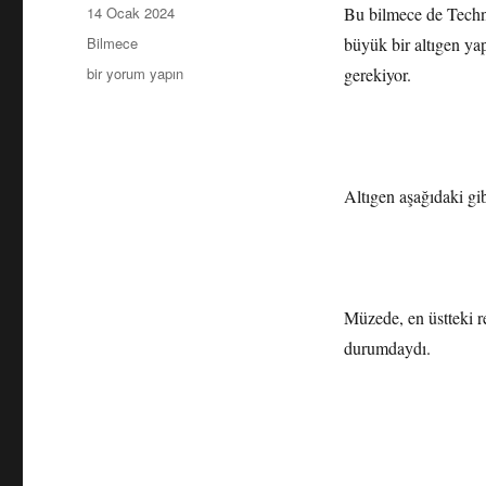
Yayın
14 Ocak 2024
Bu bilmece de Techno
tarihi
Kategoriler
Bilmece
büyük bir altıgen ya
Altıgenler
bir yorum yapın
gerekiyor.
(Bilmece)
için
Altıgen aşağıdaki gi
Müzede, en üstteki r
durumdaydı.