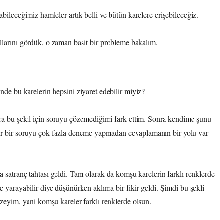
ileceğimiz hamleler artık belli ve bütün karelere erişebileceğiz.
arını gördük, o zaman basit bir probleme bakalım.
nde bu karelerin hepsini ziyaret edebilir miyiz?
a bu şekil için soruyu çözemediğimi fark ettim. Sonra kendime şunu
r bir soruyu çok fazla deneme yapmadan cevaplamanın bir yolu var
 satranç tahtası geldi. Tam olarak da komşu karelerin farklı renklerde
e yarayabilir diye düşünürken aklıma bir fikir geldi. Şimdi bu şekli
çizeyim, yani komşu kareler farklı renklerde olsun.