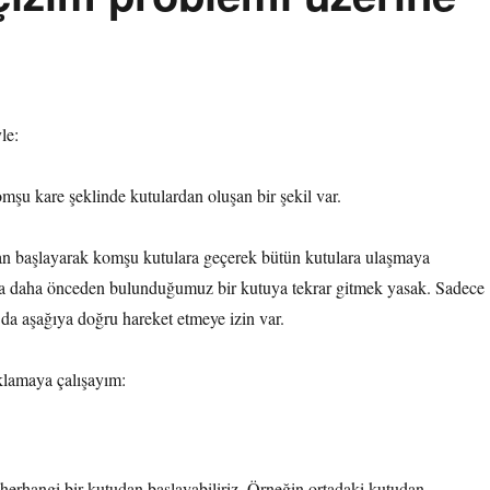
le:
mşu kare şeklinde kutulardan oluşan bir şekil var.
dan başlayarak komşu kutulara geçerek bütün kutulara ulaşmaya
ada daha önceden bulunduğumuz bir kutuya tekrar gitmek yasak. Sadece
 da aşağıya doğru hareket etmeye izin var.
ıklamaya çalışayım:
herhangi bir kutudan başlayabiliriz. Örneğin ortadaki kutudan