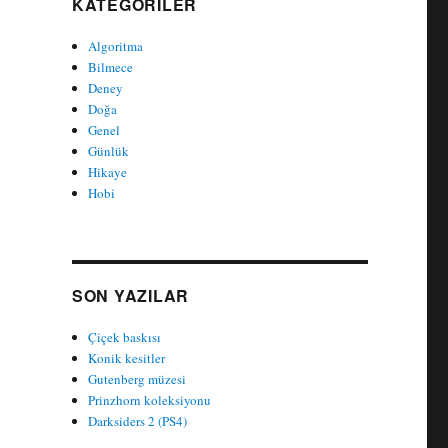
KATEGORILER
Algoritma
Bilmece
Deney
Doğa
Genel
Günlük
Hikaye
Hobi
SON YAZILAR
Çiçek baskısı
Konik kesitler
Gutenberg müzesi
Prinzhorn koleksiyonu
Darksiders 2 (PS4)