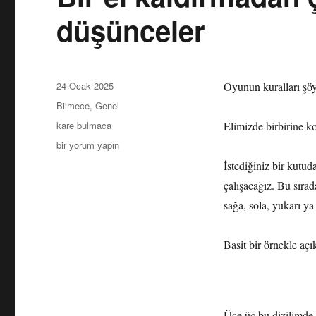
düşünceler
Yayın
24 Ocak 2025
Oyunun kuralları şöy
tarihi
Kategoriler
Bilmece
,
Genel
Etiketler
kare bulmaca
Elimizde birbirine ko
Bir
bir yorum yapın
el
İstediğiniz bir kutu
kaldırmadan
çalışacağız. Bu sır
çizim
problemi
sağa, sola, yukarı ya
üzerine
düşünceler
Basit bir örnekle aç
için
Üçe üç bu dizilimde 