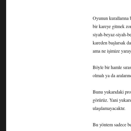
Oyunun kurallarına 
bir kareye gitmek zo
siyah-beyaz-siyah-b
kareden başlarsak d
ama ne işimize yara
Böyle bir hamle sıras
olmalı ya da araların
Bunu yukarıdaki prob
görürüz. Yani yukarı
ulaşılamayacaktır.
Bu yöntem sadece bel