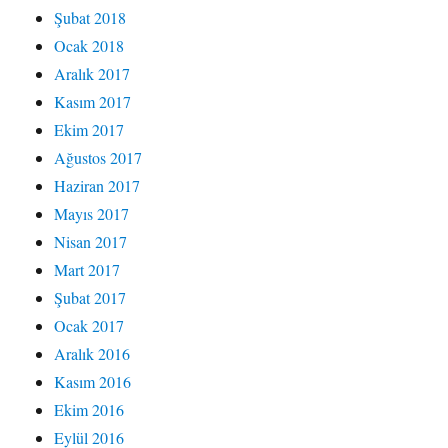
Şubat 2018
Ocak 2018
Aralık 2017
Kasım 2017
Ekim 2017
Ağustos 2017
Haziran 2017
Mayıs 2017
Nisan 2017
Mart 2017
Şubat 2017
Ocak 2017
Aralık 2016
Kasım 2016
Ekim 2016
Eylül 2016