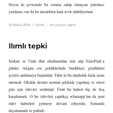
Neyse ki çevremde bu soruna sahip olmayan yeterince
yazılımcı var da bu meslekten hala zevk alabiliyorum.
Yayın
Kategoriler
Yazılımcı
10 Aralık 2016
Genel
bir yorum yapın
tarihi
bozuklukları
için
Ilımlı tepki
Serkan ve Ümit dün okullarından izin alıp EuroPark’a
gittiler. Akşam eve geldiklerinde bindikleri, gördükleri
şeyleri anlatmaya başladılar. Tabii ki bu mutluluk fazla uzun
sürmedi. Okulda dersler normal şeklinde yapılmış ve ertesi
gün için ödevler verilmişti. Ümit bu haberi hiç de hoş
karşılamadı. O bu ödevleri yaptıkça whatsapp’tan da yeni
ödev haberleri gelmeye devam ediyordu. Sonunda
dayanamadı ve patladı: