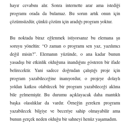
hayır cevabını alır. Sonra internette arar ama istediği
programı orada da bulamaz. Bu sorun artık onun için
çözümsüzdür, çünkü çözüm için aradığı program yoktur.
Bu noktada biraz eğlenmek istiyorsanız bu elemana şu
soruyu yöneltin: “O zaman o programı sen yaz, yazılımcı
değil misin?”. Elemanın yüzünde, o ana kadar bunun
yasadışı bir etkinlik olduğuna inandığını gösteren bir ifade
belirecektir. Yani sadece doğrudan çalıştığı proje için
program yazabileceğine inanıyordur, o projeye dolaylı
yoldan katkısı olabilecek bir program yazabileceği aklına
bile gelmemiştir. Bu durumu açıklayacak daha mantıklı
başka olasılıklar da vardır. Örneğin gereken programı
yazabilecek bilgiye ve beceriye sahip olmayabilir ama
bunun gerçek neden olduğu bir sahneyi henüz yaşamadım.