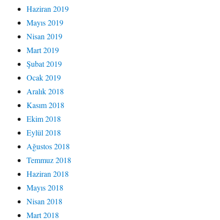
Haziran 2019
Mayıs 2019
Nisan 2019
Mart 2019
Şubat 2019
Ocak 2019
Aralık 2018
Kasım 2018
Ekim 2018
Eylül 2018
Ağustos 2018
Temmuz 2018
Haziran 2018
Mayıs 2018
Nisan 2018
Mart 2018