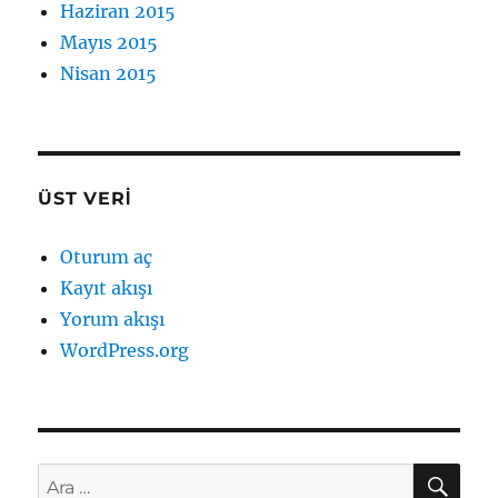
Haziran 2015
Mayıs 2015
Nisan 2015
ÜST VERI
Oturum aç
Kayıt akışı
Yorum akışı
WordPress.org
AR
Ara: