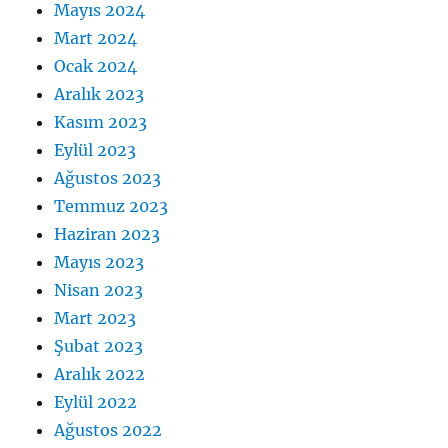
Mayıs 2024
Mart 2024
Ocak 2024
Aralık 2023
Kasım 2023
Eylül 2023
Ağustos 2023
Temmuz 2023
Haziran 2023
Mayıs 2023
Nisan 2023
Mart 2023
Şubat 2023
Aralık 2022
Eylül 2022
Ağustos 2022