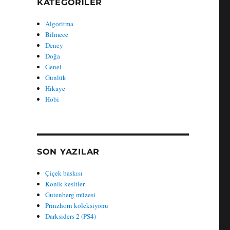
KATEGORILER
Algoritma
Bilmece
Deney
Doğa
Genel
Günlük
Hikaye
Hobi
SON YAZILAR
Çiçek baskısı
Konik kesitler
Gutenberg müzesi
Prinzhorn koleksiyonu
Darksiders 2 (PS4)