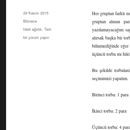
Yayın
29 Kasım 2015
Her gruptan farklı m
tarihi
Kategoriler
Bilmece
gruptan alınan par
Etiketler
hileli ağırlık
,
Tartı
yazılamayacağını sa
Bir
bir yorum yapın
alırsak başka bir to
tartı
bilinmediğinde eğer 
sorusu
üçüncü torba mı hilel
üzerine
çeşitlemeler
(Çözüm)
Bu şekilde torbalar
için
seçimimizi yapalım.
Birinci torba: 1 para
İkinci torba: 2 para
Üçüncü torba: 4 para