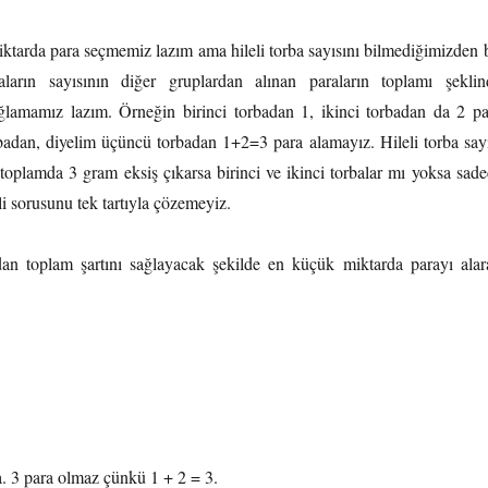
iktarda para seçmemiz lazım ama hileli torba sayısını bilmediğimizden b
aların sayısının diğer gruplardan alınan paraların toplamı şeklin
ğlamamız lazım. Örneğin birinci torbadan 1, ikinci torbadan da 2 pa
rbadan, diyelim üçüncü torbadan 1+2=3 para alamayız. Hileli torba sayı
toplamda 3 gram eksiş çıkarsa birinci ve ikinci torbalar mı yoksa sade
i sorusunu tek tartıyla çözemeyiz.
dan toplam şartını sağlayacak şekilde en küçük miktarda parayı alar
. 3 para olmaz çünkü 1 + 2 = 3.