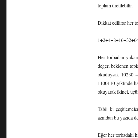
toplam üretilebilir.
Dikkat edilirse her 
1+2+4+8+16+32+64+1
Her torbadan yukarı
değeri beklenen top
okuduysak 10230 – 
1100110 şeklinde han
okuyarak ikinci, üçün
Tabii ki çeşitleme
azından bu yazıda 
Eğer her torbadaki hi