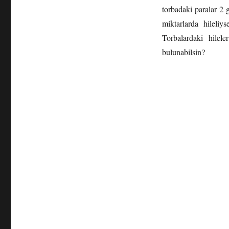
torbadaki paralar 2 g
miktarlarda hileliy
Torbalardaki hilele
bulunabilsin?