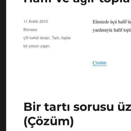
Yayın
11 Aralık 2015
Elimizde üçü hafif üç
tarihi
Kategoriler
Bilmece
yardımıyla hafif topl
Etiketler
çift kefeli terazi
,
Tartı
,
toplar
Hafif
bir yorum yapın
ve
ağır
Çözüm
toplar
için
Bir tartı sorusu ü
(Çözüm)