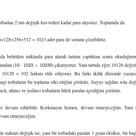
torbadan 2’nin değişik kuvvetleri kadar para alıyoruz. Toplamda da
28+256+512 = 1023 adet para ile sorunu çözebiliriz.
da belirtilen miktarda para alarak tartımı yaptıktan sonra okuduğum
lamdan (
) çıkarıyoruz. Yani tartıda eğer 10128 değer
10
⋅
1023
=
10230
10128 = 102 farkını elde ediyoruz. Bu farkı ikilik düzende yazars
gi torbaların bu toplama etki ettiğini görürüz. Sayıyı sağdan sola doğ
cü, altıncı ve yedinci torbaların hileli paralar içerdiğini görürüz.
lere devam edilebilir. Korkmayın hemen, devam etmeyeceğim. Yani 
devam etmeyeceğim.
le miktarı değişik ise, yani bir torbadaki paralar 1 gram eksikse, bir ba