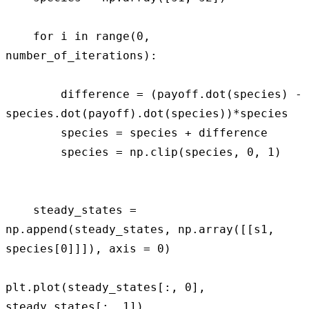
    for i in range(0, 
number_of_iterations):

        difference = (payoff.dot(species) - 
species.dot(payoff).dot(species))*species

        species = species + difference

        species = np.clip(species, 0, 1)

    steady_states = 
np.append(steady_states, np.array([[s1, 
species[0]]]), axis = 0)

plt.plot(steady_states[:, 0], 
steady_states[:, 1])
