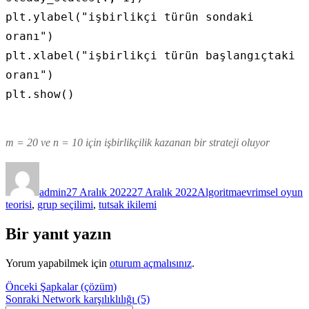
plt.ylabel("işbirlikçi türün sondaki 
oranı")

plt.xlabel("işbirlikçi türün başlangıçtaki 
oranı")

plt.show()
m = 20 ve n = 10 için işbirlikçilik kazanan bir strateji oluyor
Yazar
Yayın
Kategoriler
Etiketler
tarihi
admin
27 Aralık 2022
27 Aralık 2022
Algoritma
evrimsel oyun
teorisi
,
grup seçilimi
,
tutsak ikilemi
Bir yanıt yazın
Yorum yapabilmek için
oturum açmalısınız
.
Yazı
Önceki
Önceki
Şapkalar (çözüm)
yazı:
Sonraki
Sonraki
Network karşılıklılığı (5)
gezinmesi