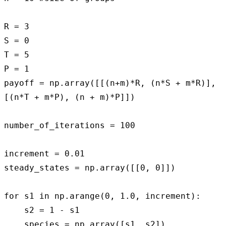
R = 3

S = 0

T = 5

P = 1

payoff = np.array([[(n+m)*R, (n*S + m*R)], 
[(n*T + m*P), (n + m)*P]])

number_of_iterations = 100

increment = 0.01

steady_states = np.array([[0, 0]])

for s1 in np.arange(0, 1.0, increment):

    s2 = 1 - s1

    species = np.array([s1, s2])
