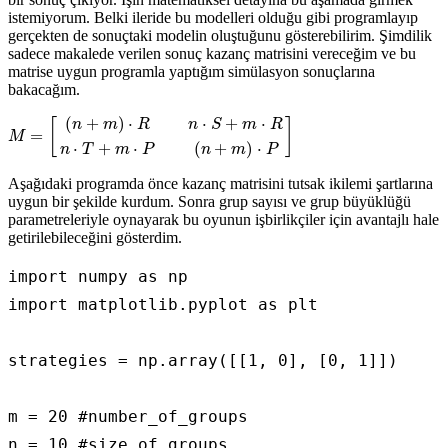
istemiyorum. Belki ileride bu modelleri olduğu gibi programlayıp
gerçekten de sonuçtaki modelin oluştuğunu gösterebilirim. Şimdilik
sadece makalede verilen sonuç kazanç matrisini vereceğim ve bu
matrise uygun programla yaptığım simülasyon sonuçlarına
bakacağım.
(
+
)
⋅
⋅
+
⋅
[
]
n
m
R
n
S
m
R
=
M
⋅
+
⋅
(
+
)
⋅
n
T
m
P
n
m
P
Aşağıdaki programda önce kazanç matrisini tutsak ikilemi şartlarına
uygun bir şekilde kurdum. Sonra grup sayısı ve grup büyüklüğü
parametreleriyle oynayarak bu oyunun işbirlikçiler için avantajlı hale
getirilebileceğini gösterdim.
import numpy as np

import matplotlib.pyplot as plt

strategies = np.array([[1, 0], [0, 1]])

m = 20 #number_of_groups

n = 10 #size of groups
