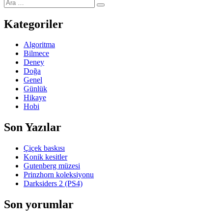
Ara:
yazı:
Ara
Kategoriler
Algoritma
Bilmece
Deney
Doğa
Genel
Günlük
Hikaye
Hobi
Son Yazılar
Çiçek baskısı
Konik kesitler
Gutenberg müzesi
Prinzhorn koleksiyonu
Darksiders 2 (PS4)
Son yorumlar