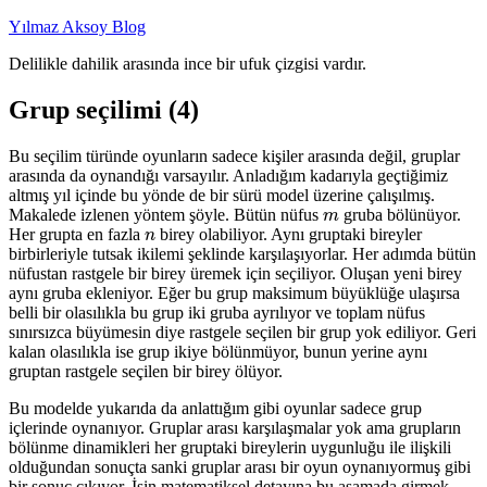
İçeriğe
Yılmaz Aksoy Blog
geç
Delilikle dahilik arasında ince bir ufuk çizgisi vardır.
Grup seçilimi (4)
Bu seçilim türünde oyunların sadece kişiler arasında değil, gruplar
arasında da oynandığı varsayılır. Anladığım kadarıyla geçtiğimiz
altmış yıl içinde bu yönde de bir sürü model üzerine çalışılmış.
Makalede izlenen yöntem şöyle. Bütün nüfus
gruba bölünüyor.
m
Her grupta en fazla
birey olabiliyor. Aynı gruptaki bireyler
n
birbirleriyle tutsak ikilemi şeklinde karşılaşıyorlar. Her adımda bütün
nüfustan rastgele bir birey üremek için seçiliyor. Oluşan yeni birey
aynı gruba ekleniyor. Eğer bu grup maksimum büyüklüğe ulaşırsa
belli bir olasılıkla bu grup iki gruba ayrılıyor ve toplam nüfus
sınırsızca büyümesin diye rastgele seçilen bir grup yok ediliyor. Geri
kalan olasılıkla ise grup ikiye bölünmüyor, bunun yerine aynı
gruptan rastgele seçilen bir birey ölüyor.
Bu modelde yukarıda da anlattığım gibi oyunlar sadece grup
içlerinde oynanıyor. Gruplar arası karşılaşmalar yok ama grupların
bölünme dinamikleri her gruptaki bireylerin uygunluğu ile ilişkili
olduğundan sonuçta sanki gruplar arası bir oyun oynanıyormuş gibi
bir sonuç çıkıyor. İşin matematiksel detayına bu aşamada girmek