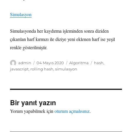
Simulasyon
Simulasyonda her kaydırma işleminden sonra diziden
çıkarılan harf kırmızı ile diziye yeni eklenen harf ise yeşil
renkle gösterilmiştir.
Yazar
Yayın
Kategoriler
Etiketler
admin
04 Mayıs 2020
Algoritma
hash
,
tarihi
javascript
,
rolling hash
,
simulasyon
Bir yanıt yazın
Yorum yapabilmek için
oturum açmalısınız
.