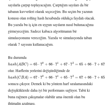
sayılarla çarpıp toplayacağım. Çarptığım sayıları da bir
tabanın kuvvetleri olarak seçeceğim. Bu seçim bu yazının
konusu olan rolling hash hesabında oldukça faydalı olacak.
Bu yazıda bu iş için en uygun sayıların nasıl bulunacağına
girmeyeceğim. Sadece kabaca algoritmanın bir
simulasyonunu vereceğim. Yazıda ve simulasyonda taban
olarak 7 sayısını kullanacağım.
Bu durumda
0
1
2
(
)
=
65
⋅
7
+
66
⋅
7
+
67
⋅
7
=
65
+
66
⋅
7
+
67
h
a
s
h
A
B
C
olur. Harflerin yerlerini değiştirdiğimde de
0
1
2
(
)
=
67
⋅
7
+
66
⋅
7
+
65
⋅
7
=
67
+
66
⋅
7
+
65
h
a
s
h
C
B
A
sonucu çıkıyor. Demek ki bu yöntem harf sıralamasındaki
değişikliklerde daha iyi bir performans sağlıyor. Tabii ki
buna rağmen çakışmalar olabilir ama önemli olan bu
ihtimalin azalması.