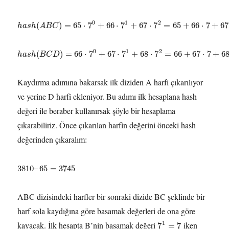
0
1
2
(
)
=
65
⋅
7
+
66
⋅
7
+
67
⋅
7
=
65
+
66
⋅
7
+
67
h
a
s
h
A
B
C
0
1
2
(
)
=
66
⋅
7
+
67
⋅
7
+
68
⋅
7
=
66
+
67
⋅
7
+
6
h
a
s
h
B
C
D
Kaydırma adımına bakarsak ilk diziden A harfi çıkarılıyor
ve yerine D harfi ekleniyor. Bu adımı ilk hesaplana hash
değeri ile beraber kullanırsak şöyle bir hesaplama
çıkarabiliriz. Önce çıkarılan harfin değerini önceki hash
değerinden çıkaralım:
3810
–
65
=
3745
ABC dizisindeki harfler bir sonraki dizide BC şeklinde bir
harf sola kaydığına göre basamak değerleri de ona göre
1
kayacak. İlk hesapta B’nin basamak değeri
iken
7
=
7