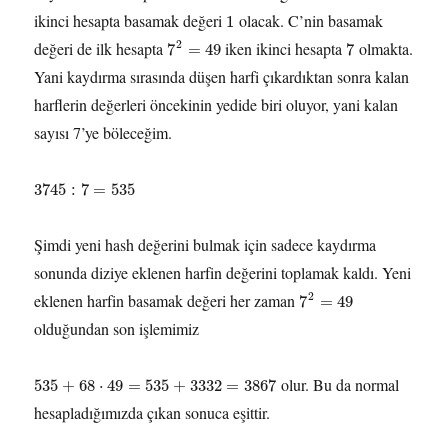
ikinci hesapta basamak değeri
olacak. C’nin basamak
1
2
değeri de ilk hesapta
iken ikinci hesapta
olmakta.
7
=
49
7
Yani kaydırma sırasında düşen harfi çıkardıktan sonra kalan
harflerin değerleri öncekinin yedide biri oluyor, yani kalan
sayısı 7’ye böleceğim.
3745
:
7
=
535
Şimdi yeni hash değerini bulmak için sadece kaydırma
sonunda diziye eklenen harfin değerini toplamak kaldı. Yeni
2
eklenen harfin basamak değeri her zaman
7
=
49
olduğundan son işlemimiz
olur. Bu da normal
535
+
68
⋅
49
=
535
+
3332
=
3867
hesapladığımızda çıkan sonuca eşittir.