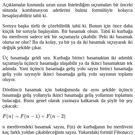
Açıklamalar kısmında uzun uzun listelediğim sıçramaları bir önceki
sütunda kombinasyon adetlerini bulma formülüyle kolayca
hesaplayabiliriz tabii ki.
Soruyu başka türlü de çözebilirdik tabii ki. Bunun için önce daha
küçük bir soruyla başlayalım. Bir basamak olsun. Tabii ki kurbağa
bu merdiveni sadece tek bir sıçramayla çıkabilir. Peki iki basamak
olursa ne olur? Bu da kolay, ya bir ya da iki basamak sıçrayarak iki
değişik şekilde çıkar.
Üç basamağa geldi sıra. Kurbağa birinci basamaktan iki adımlık
sıçramayla üçüncü basamağa ulaşabilir ya da ikinci basamaktan tek
adımda. Yani üçüncü basamağa geliş yolu sayısı birinci basamağa
geliş yolu sayısıyle ikinci basamağa geliş yolu sayısının toplamı
oluyor.
Dördüncü basamak için baktığımızda da aynı şekilde üçüncü
basamağa geliş yollarıyla ikinci basamağa geliş yollarının toplamını
bulacağız. Bunu genel olarak yazmaya kalkarsak da şöyle bir şey
çıkacak:
(
)
=
(
−
1
)
+
(
−
2
)
F
n
F
n
F
n
n merdivendeki basamak sayısı, F(n) de kurbağanın bu merdiveni
kaç farklı yoldan çıkabileceğinin sayısı. Yukarıdaki formül Fibonacci