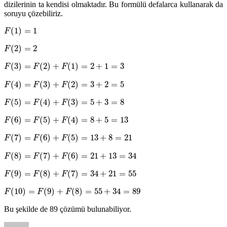
dizilerinin ta kendisi olmaktadır. Bu formülü defalarca kullanarak da
soruyu çözebiliriz.
(
1
)
=
1
F
(
2
)
=
2
F
(
3
)
=
(
2
)
+
(
1
)
=
2
+
1
=
3
F
F
F
(
4
)
=
(
3
)
+
(
2
)
=
3
+
2
=
5
F
F
F
(
5
)
=
(
4
)
+
(
3
)
=
5
+
3
=
8
F
F
F
(
6
)
=
(
5
)
+
(
4
)
=
8
+
5
=
13
F
F
F
(
7
)
=
(
6
)
+
(
5
)
=
13
+
8
=
21
F
F
F
(
8
)
=
(
7
)
+
(
6
)
=
21
+
13
=
34
F
F
F
(
9
)
=
(
8
)
+
(
7
)
=
34
+
21
=
55
F
F
F
(
10
)
=
(
9
)
+
(
8
)
=
55
+
34
=
89
F
F
F
Bu şekilde de 89 çözümü bulunabiliyor.
Yazar
Yayın
Kategoriler
Etiketler