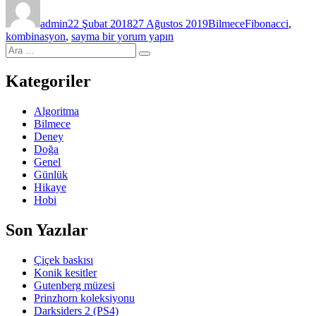
tarihi
admin
22 Şubat 2018
27 Ağustos 2019
Bilmece
Fibonacci
,
Merdiven
kombinasyon
,
sayma
bir yorum yapın
Ara:
(Çözüm)
Ara
için
Kategoriler
Algoritma
Bilmece
Deney
Doğa
Genel
Günlük
Hikaye
Hobi
Son Yazılar
Çiçek baskısı
Konik kesitler
Gutenberg müzesi
Prinzhorn koleksiyonu
Darksiders 2 (PS4)