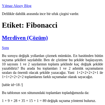
İçeriğe
Yılmaz Aksoy Blog
geç
Delilikle dahilik arasında ince bir ufuk çizgisi vardır.
Etiket:
Fibonacci
Merdiven (Çözüm)
Soru
Bu soruyu değişik yollardan çözmek mümkün. En basitinden bütün
sıçrama şekilleri sayılabilir. Ben de çözüme bu şekilde başlayayım.
10 sayısını 1 ve 2 sayılarının toplamı şeklinde kaç değişik şekilde
yazabiliriz? Bu arada bu toplamları 1 ve 2 adımlık sıçramaların
sıraları da önemli olacak şekilde yazacağız. Yani 1+2+2+2+2+1 ile
1+1+2+2+2+2 toplamlarını farklı sıçramalar olarak sayacağız.
[table id=18 /]
Bu tablonun son sütunundaki toplamları topladığımızda da:
1 + 9 + 28 + 35 + 15 + 1 = 89 değişik sıçrama yöntemi buluruz.