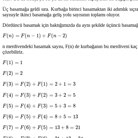
Üç basamağa geldi sıra. Kurbağa birinci basamaktan iki adımlık sıçr
sayısıyle ikinci basamağa geliş yolu sayısının toplamı oluyor.
Dördüncü basamak için baktığımızda da aynı şekilde üçüncü basamağa g
(
)
=
(
−
1
)
+
(
−
2
)
F
n
F
n
F
n
n merdivendeki basamak sayısı, F(n) de kurbağanın bu merdiveni kaç fa
çözebiliriz.
(
1
)
=
1
F
(
2
)
=
2
F
(
3
)
=
(
2
)
+
(
1
)
=
2
+
1
=
3
F
F
F
(
4
)
=
(
3
)
+
(
2
)
=
3
+
2
=
5
F
F
F
(
5
)
=
(
4
)
+
(
3
)
=
5
+
3
=
8
F
F
F
(
6
)
=
(
5
)
+
(
4
)
=
8
+
5
=
13
F
F
F
(
7
)
=
(
6
)
+
(
5
)
=
13
+
8
=
21
F
F
F