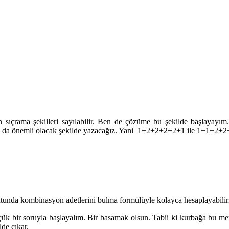
çrama şekilleri sayılabilir. Ben de çözüme bu şekilde başlayayım. 1
ları da önemli olacak şekilde yazacağız. Yani 1+2+2+2+2+1 ile 1+1+2+2+
tunda kombinasyon adetlerini bulma formülüyle kolayca hesaplayabiliriz
çük bir soruyla başlayalım. Bir basamak olsun. Tabii ki kurbağa bu merd
lde çıkar.