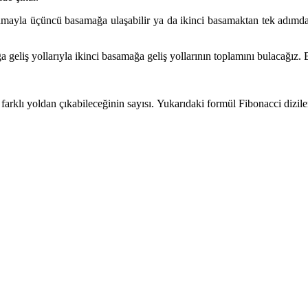
amayla üçüncü basamağa ulaşabilir ya da ikinci basamaktan tek adımda
eliş yollarıyla ikinci basamağa geliş yollarının toplamını bulacağız. 
rklı yoldan çıkabileceğinin sayısı. Yukarıdaki formül Fibonacci dizile