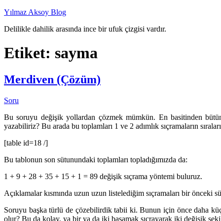
İçeriğe
Yılmaz Aksoy Blog
geç
Delilikle dahilik arasında ince bir ufuk çizgisi vardır.
Etiket:
sayma
Merdiven (Çözüm)
Soru
Bu soruyu değişik yollardan çözmek mümkün. En basitinden bütün sı
yazabiliriz? Bu arada bu toplamları 1 ve 2 adımlık sıçramaların sıra
[table id=18 /]
Bu tablonun son sütunundaki toplamları topladığımızda da:
1 + 9 + 28 + 35 + 15 + 1 = 89 değişik sıçrama yöntemi buluruz.
Açıklamalar kısmında uzun uzun listelediğim sıçramaları bir önceki sü
Soruyu başka türlü de çözebilirdik tabii ki. Bunun için önce daha kü
olur? Bu da kolay, ya bir ya da iki basamak sıçrayarak iki değişik şeki