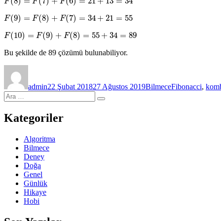
(
8
)
=
(
7
)
+
(
6
)
=
21
+
13
=
34
F
F
F
(
9
)
=
(
8
)
+
(
7
)
=
34
+
21
=
55
F
F
F
(
10
)
=
(
9
)
+
(
8
)
=
55
+
34
=
89
F
F
F
Bu şekilde de 89 çözümü bulunabiliyor.
Yazar
Yayın
Kategoriler
Etiketler
tarihi
admin
22 Şubat 2018
27 Ağustos 2019
Bilmece
Fibonacci
,
komb
Ara:
Ara
Kategoriler
Algoritma
Bilmece
Deney
Doğa
Genel
Günlük
Hikaye
Hobi