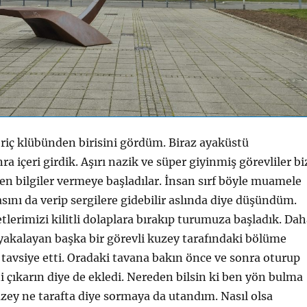
briç klübünden birisini gördüm. Biraz ayaküstü
 içeri girdik. Aşırı nazik ve süper giyinmiş görevliler bi
en bilgiler vermeye başladılar. İnsan sırf böyle muamele
sını da verip sergilere gidebilir aslında diye düşündüm.
etlerimizi kilitli dolaplara bırakıp turumuza başladık. Da
i yakalayan başka bir görevli kuzey tarafındaki bölüme
tavsiye etti. Oradaki tavana bakın önce ve sonra oturup
ni çıkarın diye de ekledi. Nereden bilsin ki ben yön bulma
ey ne tarafta diye sormaya da utandım. Nasıl olsa