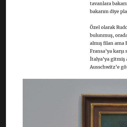
tavanlara bakarı
bakarım diye pl
Özel olarak Rudol
bulunmuş, oradak
almış filan ama 
Fransa’ya karşı 
İtalya’ya gitmiş
Ausschwitz’e gön