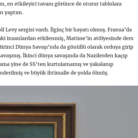
m, en etkileyici tavanı görünce de oturur tablolara
an yaptım.
f Levy sergisi vardı. İlginç bir hayatı olmuş. Fransa’da
i insanlardan etkilenmiş, Matisse’in atölyesinde ders
Birinci Dünya Savaşı’nda da gönüllü olarak orduya girip
savaşmış. İkinci dünya savaşında da Nazilerden kaçıp
 ama yine de SS’ten kurtulamamış ve yakalanıp
derilmiş ve büyük ihtimalle de yolda ölmüş.