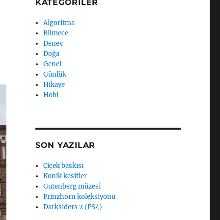
KATEGORILER
Algoritma
Bilmece
Deney
Doğa
Genel
Günlük
Hikaye
Hobi
SON YAZILAR
Çiçek baskısı
Konik kesitler
Gutenberg müzesi
Prinzhorn koleksiyonu
Darksiders 2 (PS4)