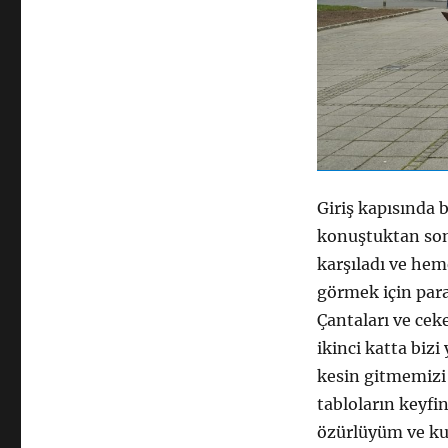
Giriş kapısında 
konuştuktan sonra
karşıladı ve hem
görmek için para
Çantaları ve cek
ikinci katta biz
kesin gitmemizi 
tabloların keyfi
özürlüyüm ve kuz