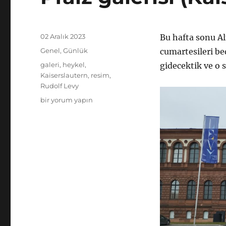
Yayın
02 Aralık 2023
Bu hafta sonu Al
tarihi
Kategoriler
Genel
,
Günlük
cumartesileri b
Etiketler
galeri
,
heykel
,
gidecektik ve o 
Kaiserslautern
,
resim
,
Rudolf Levy
Pfalz
bir yorum yapın
galerisi
(Kaiserslautern)
için